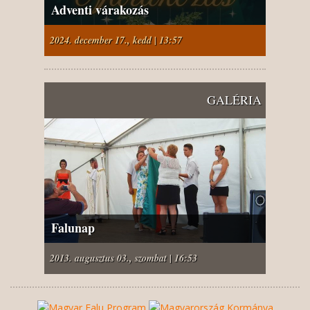
Adventi várakozás
2024. december 17., kedd | 13:57
GALÉRIA
Falunap
2013. augusztus 03., szombat | 16:53