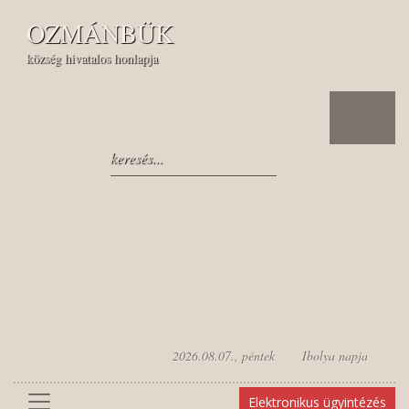
OZMÁNBÜK
község hivatalos honlapja
Csatlakozz hozzánk a
FACEBOOKon!
Nézz bennünket
YOUTUBEon!
Írj nekünk
EMAILt!
2026.08.07., péntek Ibolya napja
Elektronikus ügyintézés