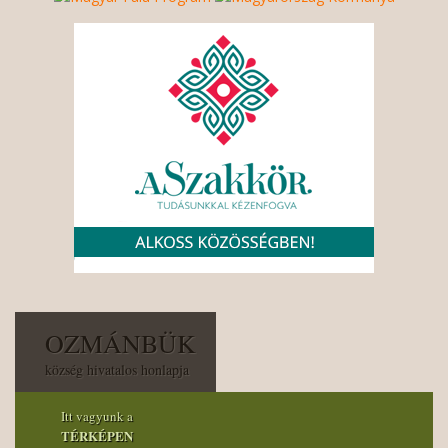
OZMÁNBÜK
község hivatalos honlapja
Itt vagyunk a
TÉRKÉPEN