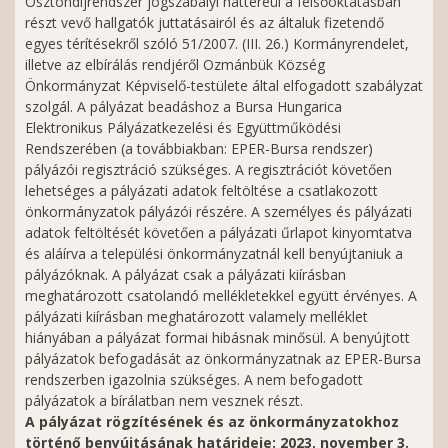
Ösztöndíjrendszer jogszabályi hátteréül a felsőoktatásban
részt vevő hallgatók juttatásairól és az általuk fizetendő
egyes térítésekről szóló 51/2007. (III. 26.) Kormányrendelet,
illetve az elbírálás rendjéről Ozmánbük Község
Önkormányzat Képviselő-testülete által elfogadott szabályzat
szolgál. A pályázat beadáshoz a Bursa Hungarica
Elektronikus Pályázatkezelési és Együttműködési
Rendszerében (a továbbiakban: EPER-Bursa rendszer)
pályázói regisztráció szükséges. A regisztrációt követően
lehetséges a pályázati adatok feltöltése a csatlakozott
önkormányzatok pályázói részére. A személyes és pályázati
adatok feltöltését követően a pályázati űrlapot kinyomtatva
és aláírva a települési önkormányzatnál kell benyújtaniuk a
pályázóknak. A pályázat csak a pályázati kiírásban
meghatározott csatolandó mellékletekkel együtt érvényes. A
pályázati kiírásban meghatározott valamely melléklet
hiányában a pályázat formai hibásnak minősül. A benyújtott
pályázatok befogadását az önkormányzatnak az EPER-Bursa
rendszerben igazolnia szükséges. A nem befogadott
pályázatok a bírálatban nem vesznek részt.
A pályázat rögzítésének és az önkormányzatokhoz
történő benyújtásának határideje: 2023. november 3.