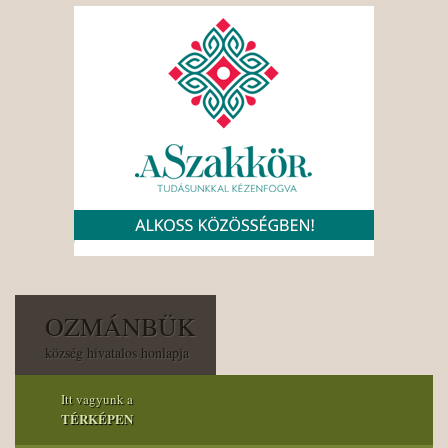
OZMÁNBÜK
község hivatalos honlapja
Itt vagyunk a
TÉRKÉPEN