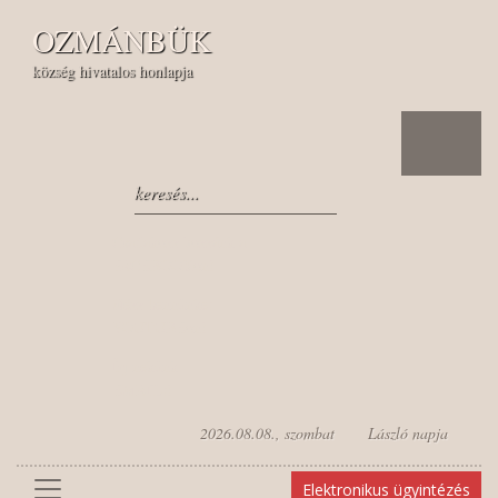
OZMÁNBÜK
község hivatalos honlapja
Csatlakozz hozzánk a
FACEBOOKon!
Nézz bennünket
YOUTUBEon!
Írj nekünk
EMAILt!
2026.08.08., szombat László napja
Elektronikus ügyintézés