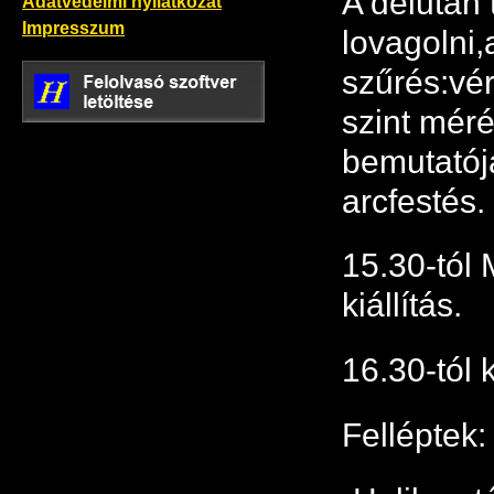
A délután 
Adatvédelmi nyilatkozat
Impresszum
lovagolni,
szűrés:vér
szint mér
bemutatój
arcfestés.
15.30-tól 
kiállítás.
16.30-tól 
Felléptek: