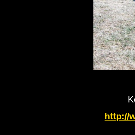
K
http:/