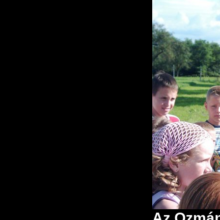
Az Ozmánb