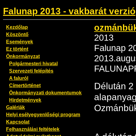
Falunap 2013 - vakbarát verzió
ozmánbük
Kezdőlap
Köszöntő
2013
Események
Falunap 2
Ez történt
Önkormányzat
2013.augus
Polgármesteri hivatal
FALUNAP
Szervezeti felépítés
A faluról
Délután 2 
Címertörténet
Önkormányzati dokumentumok
alapanyag
Hirdetmények
Ozmánbük
Galériák
Helyi esélyegyenlőségi program
Kapcsolat
Felhasználási feltételek