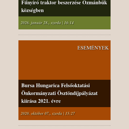
Fűnyíró traktor beszerzése Ozmánbük
községben
2026. január 28., szerda | 16:14
ESEMÉNYEK
Bursa Hungarica Felsőoktatási
Önkormányzati Ösztöndíjpályázat
kiírása 2021. évre
2020. október 07., szerda | 15:27