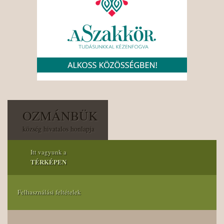
OZMÁNBÜK
község hivatalos honlapja
Itt vagyunk a
TÉRKÉPEN
Felhasználási feltételek