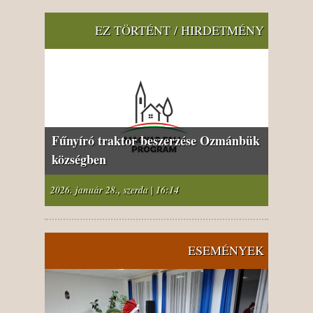
EZ TÖRTÉNT / HIRDETMÉNY
Fűnyíró traktor beszerzése Ozmánbük
községben
2026. január 28., szerda | 16:14
ESEMÉNYEK