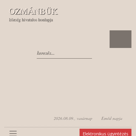
OZMÁNBÜK
község hivatalos honlapja
Csatlakozz hozzánk a
FACEBOOKon!
Nézz bennünket
YOUTUBEon!
Írj nekünk
EMAILt!
2026.08.09., vasárnap Emőd napja
Elektronikus ügyintézés