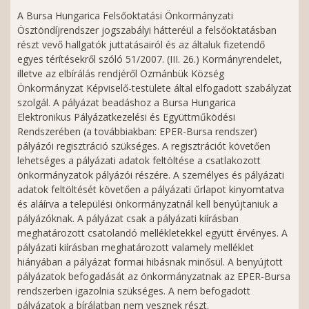
A Bursa Hungarica Felsőoktatási Önkormányzati
Ösztöndíjrendszer jogszabályi hátteréül a felsőoktatásban
részt vevő hallgatók juttatásairól és az általuk fizetendő
egyes térítésekről szóló 51/2007. (III. 26.) Kormányrendelet,
illetve az elbírálás rendjéről Ozmánbük Község
Önkormányzat Képviselő-testülete által elfogadott szabályzat
szolgál. A pályázat beadáshoz a Bursa Hungarica
Elektronikus Pályázatkezelési és Együttműködési
Rendszerében (a továbbiakban: EPER-Bursa rendszer)
pályázói regisztráció szükséges. A regisztrációt követően
lehetséges a pályázati adatok feltöltése a csatlakozott
önkormányzatok pályázói részére. A személyes és pályázati
adatok feltöltését követően a pályázati űrlapot kinyomtatva
és aláírva a települési önkormányzatnál kell benyújtaniuk a
pályázóknak. A pályázat csak a pályázati kiírásban
meghatározott csatolandó mellékletekkel együtt érvényes. A
pályázati kiírásban meghatározott valamely melléklet
hiányában a pályázat formai hibásnak minősül. A benyújtott
pályázatok befogadását az önkormányzatnak az EPER-Bursa
rendszerben igazolnia szükséges. A nem befogadott
pályázatok a bírálatban nem vesznek részt.